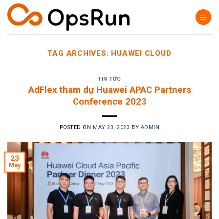
Skip
to
content
TAG ARCHIVES:
HUAWEI CLOUD
TIN TỨC
AdFlex tham dự Huawei APAC Partners
Conference 2023
POSTED ON
MAY 23, 2023
BY
ADMIN
23
May