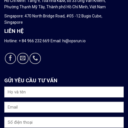
Hồ Chí Minh: Tầng 9, Tòa nhà K&M, số 33 Ung Văn Khiêm,
Phường Thạnh Mỹ Tây, Thành phố Hồ Chí Minh, Việt Nam
Singapore: 470 North Bridge Road, #05 -12 Bugis Cube,
Singapore
LIÊN HỆ
Hotline: + 84
966 232 669
Email:
hi@opsrun.io
GỬI YÊU CẦU TƯ VẤN