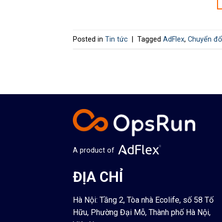
Posted in
Tin tức
|
Tagged
AdFlex
,
Chuyển đổ
A product of
ĐỊA CHỈ
Hà Nội: Tầng 2, Tòa nhà Ecolife, số 58 Tố
Hữu, Phường Đại Mỗ, Thành phố Hà Nội,