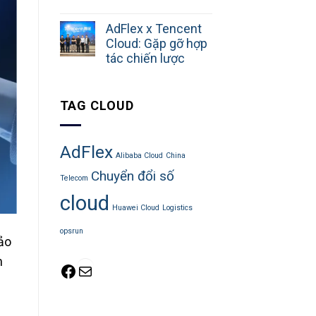
AdFlex x Tencent
Cloud: Gặp gỡ hợp
tác chiến lược
TAG CLOUD
AdFlex
Alibaba Cloud
China
Chuyển đổi số
Telecom
cloud
Huawei Cloud
Logistics
opsrun
ảo
Facebook
Mail
n