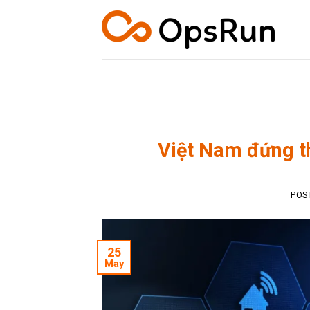
Skip
to
content
Việt Nam đứng th
POS
25
May