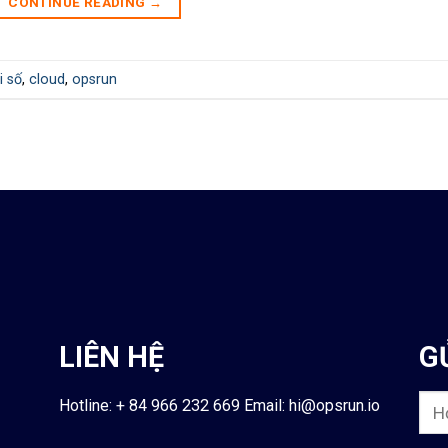
CONTINUE READING
→
i số
,
cloud
,
opsrun
LIÊN HỆ
G
Hotline: + 84
966 232 669
Email:
hi@opsrun.io