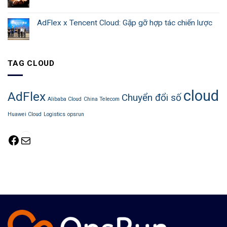
AdFlex x Tencent Cloud: Gặp gỡ hợp tác chiến lược
TAG CLOUD
cloud
AdFlex
Chuyển đổi số
Alibaba Cloud
China Telecom
Huawei Cloud
Logistics
opsrun
Facebook
Mail